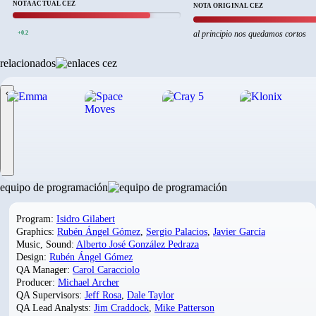
NOTA ACTUAL CEZ
NOTA ORIGINAL CEZ
al principio nos quedamos cortos
+0.2
relacionados
‹
equipo de programación
Program:
Isidro Gilabert
Graphics:
Rubén Ángel Gómez
,
Sergio Palacios
,
Javier García
Music, Sound:
Alberto José González Pedraza
Design:
Rubén Ángel Gómez
QA Manager:
Carol Caracciolo
Producer:
Michael Archer
QA Supervisors:
Jeff Rosa
,
Dale Taylor
QA Lead Analysts:
Jim Craddock
,
Mike Patterson