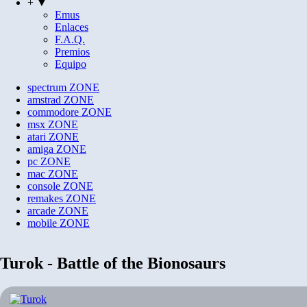
+ ▼
Emus
Enlaces
F.A.Q.
Premios
Equipo
spectrum
ZONE
amstrad
ZONE
commodore
ZONE
msx
ZONE
atari
ZONE
amiga
ZONE
pc
ZONE
mac
ZONE
console
ZONE
remakes
ZONE
arcade
ZONE
mobile
ZONE
Turok - Battle of the Bionosaurs