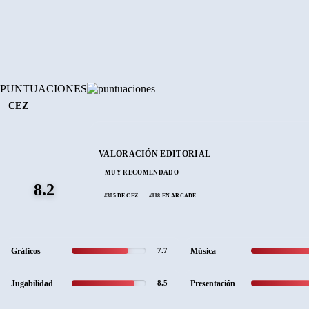
PUNTUACIONES
CEZ
VALORACIÓN EDITORIAL
MUY RECOMENDADO
8.2
#305 DE CEZ
#118 EN ARCADE
Gráficos
Música
7.7
Jugabilidad
Presentación
8.5