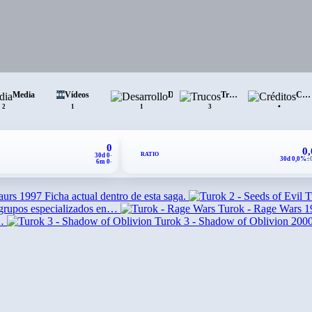
Media
Vídeos
Desarrollo
Trucos
Créditos
•
2
1
1
3
0
0
RATIO
30d 0
-
30d 0,0%
±
6m 0
-
aurs
1997
Ficha actual dentro de esta saga.
T
 grupos especializados en…
Turok - Rage Wars
1
…
Turok 3 - Shadow of Oblivion
200