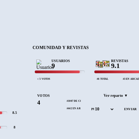
COMUNIDAD Y REVISTAS
USUARIOS
REVISTAS
9
9.1
< 5 VOTOS
#6 TOTAL
#3 EN ARCA
Ver reparto ▼
VOTOS
4
#1007 DE CEZ
#442 EN ARCADE
PUNTÚA
8.5
8