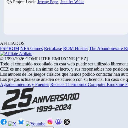
QA Project Leads:
Jeremy Pope
,
Jennifer Walka
AFILIADOS
PSP ROM
NES Games
Retrobase
ROM Hustler
The Abandonware R
Afíliate
© 1999-2026 COMPUTER EMUZONE [CEZ]
Todo el contenido recopilado en esta web puede ser utilizado libremente
CEZ es una página sin ánimo de lucro, y sus responsables nos posicion
Los autores de los juegos clásicos que hemos podido contactar han auto
Los juegos actuales se añaden de acuerdo con su licencia. En caso de 
Agradecimientos y Fuentes
Recetas Thermomix
Computer Emuzone
F