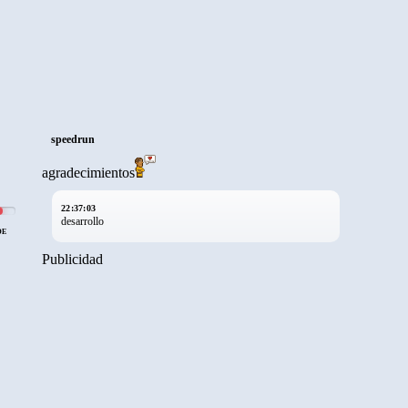
speedrun
agradecimientos
22:37:03
desarrollo
DE
Publicidad