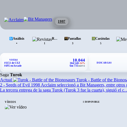
1997
Análisis
Revistas
Pantallas
Carátulas
•
1
3
5
10.044
VISTAS
DESCARGAS
#1151 de CEZ
30d 148
-14%
#495 en Arcade
6m 731
nuevo
Saga
Turok
Actual
Turok - Battle of the Bionos
2 - Seeds of Evil
1998
Acclaim seleccionó a Bit Managers, entre otros
La tercera entrega de la saga Turok (Turok 3 fue la cuarta), siguió el c
VÍDEOS
1 DISPONIBLE