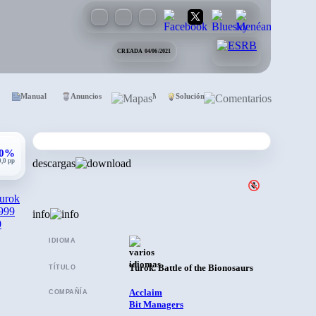
CREADA 04/06/2021
Manual
Anuncios
Mapas
Solución
Comentarios
,0%
0,0 pp
descargas
urok
999
info
0
IDIOMA
Turok. Battle of the Bionosaurs
TÍTULO
Acclaim
COMPAÑÍA
Bit Managers