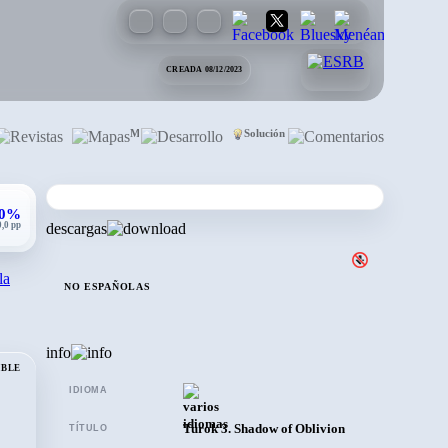
CREADA 08/12/2023
Revistas
Mapas
Desarrollo
Solución
Comentarios
,0%
0,0 pp
descargas
la
NO ESPAÑOLAS
info
IBLE
›
IDIOMA
Turok 3. Shadow of Oblivion
TÍTULO