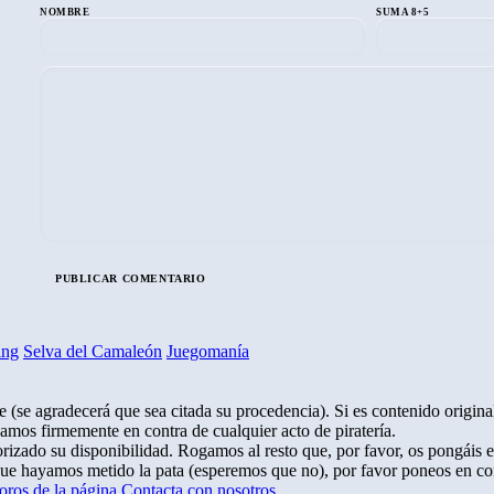
NOMBRE
SUMA 8+5
ing
Selva del Camaleón
Juegomanía
 (se agradecerá que sea citada su procedencia). Si es contenido original
amos firmemente en contra de cualquier acto de piratería.
rizado su disponibilidad. Rogamos al resto que, por favor, os pongáis 
que hayamos metido la pata (esperemos que no), por favor poneos en co
oros de la página
Contacta con nosotros