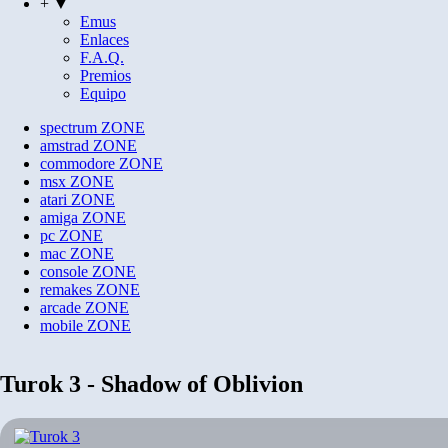
+ ▼
Emus
Enlaces
F.A.Q.
Premios
Equipo
spectrum
ZONE
amstrad
ZONE
commodore
ZONE
msx
ZONE
atari
ZONE
amiga
ZONE
pc
ZONE
mac
ZONE
console
ZONE
remakes
ZONE
arcade
ZONE
mobile
ZONE
Turok 3 - Shadow of Oblivion