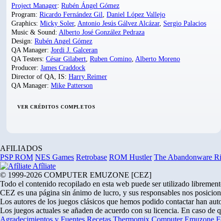
Project Manager
:
Rubén Ángel Gómez
Program:
Ricardo Fernández Gil
,
Daniel López Vallejo
Graphics:
Micky Soler
,
Antonio Jesús Gálvez Alcázar
,
Sergio Palacios
Music & Sound:
Alberto José González Pedraza
Design:
Rubén Angel Gómez
QA Manager:
Jordi J. Galceran
QA Testers:
César Gilabert
,
Ruben Comino
,
Alberto Moreno
Producer:
James Craddock
Director of QA, IS:
Harry Reimer
QA Manager:
Mike Patterson
VER CRÉDITOS COMPLETOS
AFILIADOS
PSP ROM
NES Games
Retrobase
ROM Hustler
The Abandonware R
Afíliate
© 1999-2026 COMPUTER EMUZONE [CEZ]
Todo el contenido recopilado en esta web puede ser utilizado libremente
CEZ es una página sin ánimo de lucro, y sus responsables nos posicion
Los autores de los juegos clásicos que hemos podido contactar han auto
Los juegos actuales se añaden de acuerdo con su licencia. En caso de 
Agradecimientos y Fuentes
Recetas Thermomix
Computer Emuzone
F