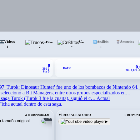
Vídeos
Trucos
Créditos
Análisis
Anuncios
•
•
1
2
0
0
RATIO
30d 0
-
30d 0,0%
±
6m 0
-
97
'Turok: Dinosaur Hunter' fue uno de los bombazos de Nintendo 64, 
seleccionó a Bit Managers, entre otros grupos especializados en…
a saga Turok (Turok 3 fue la cuarta), siguió el c…
Actual
Ficha actual dentro de esta saga.
VÍDEO ALEATORIO
4
(5 DISPONIBLES)
1 DISPON
GAME BOY COLOR
▶