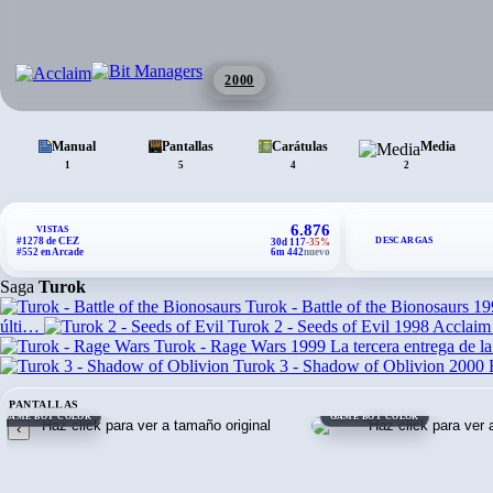
2000
Manual
Pantallas
Carátulas
Media
1
5
4
2
6.876
VISTAS
DESCARGAS
#1278 de CEZ
30d 117
-35%
#552 en Arcade
6m 442
nuevo
Saga
Turok
Turok - Battle of the Bionosaurs
19
últi…
Turok 2 - Seeds of Evil
1998
Acclaim 
Turok - Rage Wars
1999
La tercera entrega de l
Turok 3 - Shadow of Oblivion
2000
PANTALLAS
GAME BOY COLOR
GAME BOY COLOR
‹