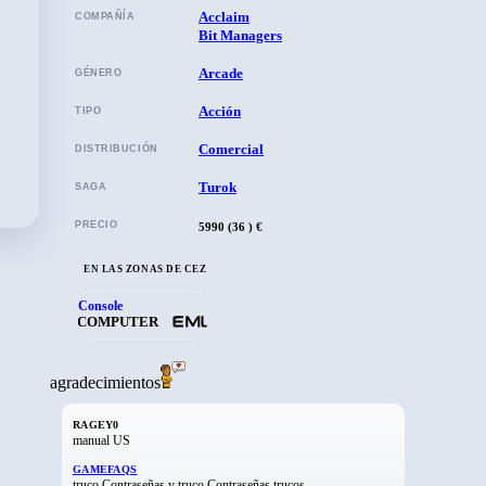
Acclaim
COMPAÑÍA
Bit Managers
Arcade
GÉNERO
Acción
TIPO
Comercial
DISTRIBUCIÓN
Turok
SAGA
GAME BOY COLOR
PRECIO
5990 (36 ) €
EN LAS ZONAS DE CEZ
Console
COMPUTER
agradecimientos
RAGEY0
manual US
GAMEFAQS
truco Contraseñas y truco Contraseñas trucos