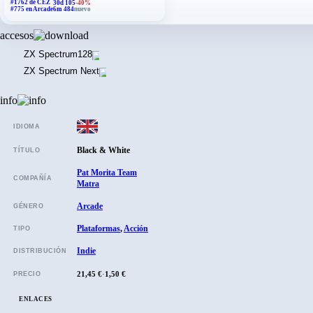
#1762 de CEZ
30d 105
-40%
#775 en Arcade
6m 484
nuevo
accesos
ZX Spectrum
128
ZX Spectrum Next
info
IDIOMA
Black & White
TÍTULO
Pat Morita Team
COMPAÑÍA
Matra
Arcade
GÉNERO
Plataformas
,
Acción
TIPO
Indie
DISTRIBUCIÓN
21,45 €
·
1,50 €
PRECIO
ENLACES