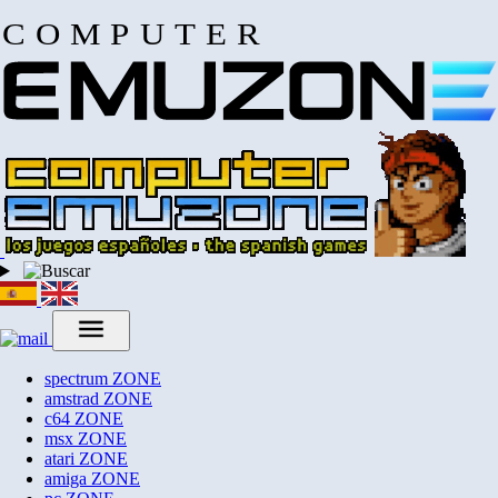
COMPUTER
spectrum
ZONE
amstrad
ZONE
c64
ZONE
msx
ZONE
atari
ZONE
amiga
ZONE