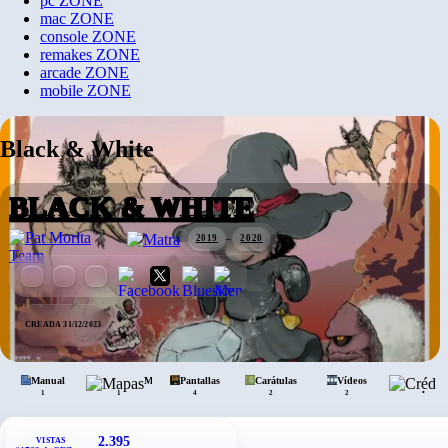
pc
ZONE
mac
ZONE
console
ZONE
remakes
ZONE
arcade
ZONE
mobile
ZONE
Black & White
BLACK & WHITE
2019
–
2020
CREADA 31/12/2023
Manual
Mapas
Pantallas
Carátulas
Vídeos
•
1
1
4
2
2
2.395
VISTAS