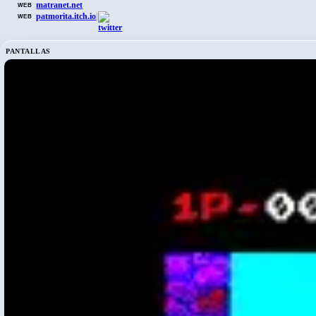
matranet.net
WEB
patmorita.itch.io
|
WEB
PANTALLAS