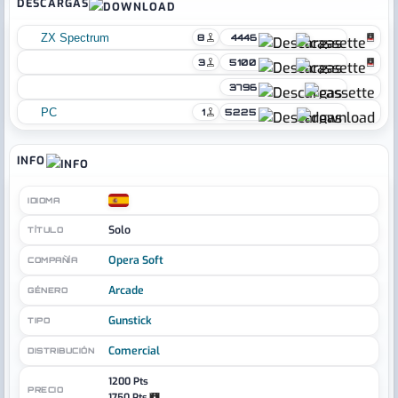
DESCARGAS
ZX Spectrum
8
4446
3
5100
3796
PC
1
5225
INFO
IDIOMA
Solo
TÍTULO
Opera Soft
COMPAÑÍA
Arcade
GÉNERO
Gunstick
TIPO
Comercial
DISTRIBUCIÓN
1200 Pts
PRECIO
1750 Pts