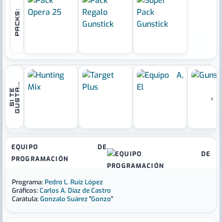
PACKS:
.
S
I
T
E
G
U
S
T
A
.
.
›
EQUIPO DE
PROGRAMACIÓN
Programa:
Pedro L. Ruiz López
Gráficos:
Carlos A. Díaz de Castro
Carátula:
Gonzalo Suárez
"
Gonzo
"