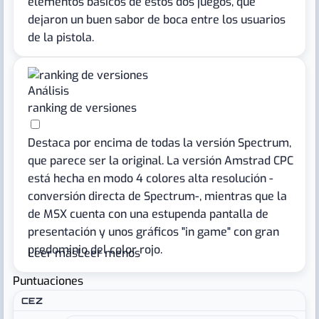
elementos básicos de estos dos juegos, que
dejaron un buen sabor de boca entre los usuarios
de la pistola.
Análisis
ranking de versiones
Destaca por encima de todas la versión Spectrum,
que parece ser la original. La versión Amstrad CPC
está hecha en modo 4 colores alta resolución -
conversión directa de Spectrum-, mientras que la
de MSX cuenta con una estupenda pantalla de
presentación y unos gráficos "in game" con gran
predominio del color rojo.
Leer más
Leer menos
Puntuaciones
La de PC, por su parte, tiene gráficos CGA -también
CEZ
4 colores, con una paleta más fea que la de CPC, y