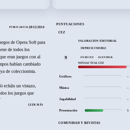
PUNTUACIONES
28/12/2014
PUBLICADO EL
CEZ
VALORACIÓN EDITORIAL
juegos de Opera Soft para
IMPRESCINDIBLE
ene de todos los
que eran juegos con al
9
#74 DE CEZ
#11 EN PACK
empos habían cambiado
NOTA ACTUAL CEZ
oya de coleccionista.
Gráficos
–
i echáis un vistazo,
Música
–
odos los juegos que
Jugabilidad
–
, el medio va por
LEER MÁS
como ya os contamos en
Presentación
5
go propio de esta mítica
COMUNIDAD Y REVISTAS