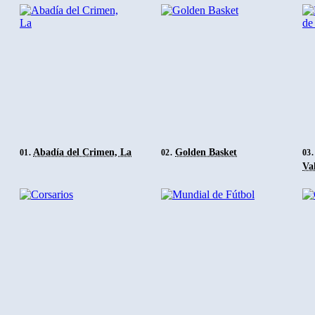
Por otro lado, suponemos que por un tema de licencias, los nombre
alterados. Desaparecieron Ángel Nieto o Poli Díaz, incluso se le r
al Fútbol, pero los juegos en sí estaban ahí.
Ya los podiais disfrutar, pero ahora podéis quemar un CD exacto 
hace ya 20 años.
Abadía del Crimen, La
Golden Basket
01.
02.
03.
Val