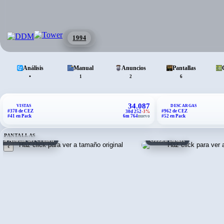
1994
Análisis
Manual
Anuncios
Pantallas
•
1
2
6
34.087
VISTAS
DESCARGAS
#378 de CEZ
#962 de CEZ
30d 252
-3%
#41 en Pack
6m 764
nuevo
#52 en Pack
PANTALLAS
La Abadía del Crimen
Golden Basket
‹