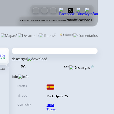
·
2
modificaciones
CREADA 28/12/2014
MODIFICADA 17/02/2021
evistas
Mapas
Desarrollo
Trucos
Solución
Comentarios
,9%
1,2 pp
descargas
PC
2008
BLES
info
IDIOMA
Pack Opera 25
TÍTULO
DDM
COMPAÑÍA
Tower