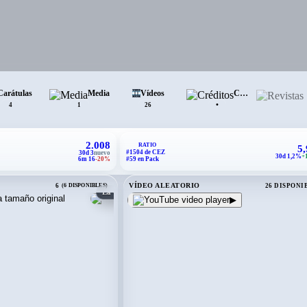
Carátulas
Media
Vídeos
Créditos
R
•
4
1
26
2.008
RATIO
5
#1504 de CEZ
30d 3
nuevo
30d 1,2%
+
6m 16
-20%
#59 en Pack
VÍDEO ALEATORIO
6
(6 DISPONIBLES)
26 DISPONI
La Colmena
▶