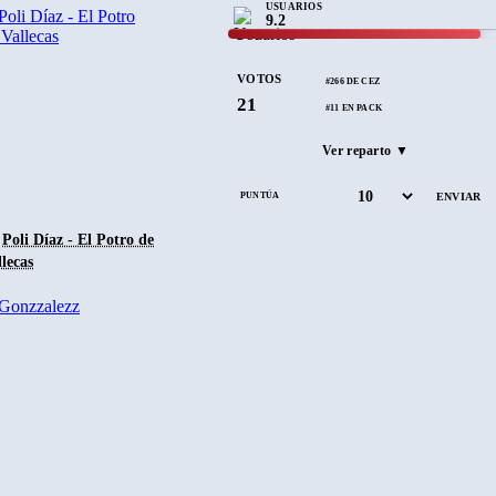
USUARIOS
9.2
s de los juegos fueron
ebajó la categoría Mundial
VOTOS
#266 DE CEZ
21
#11 EN PACK
al que DDM distribuyó
Ver reparto ▼
PUNTÚA
Poli Díaz - El Potro de
lecas