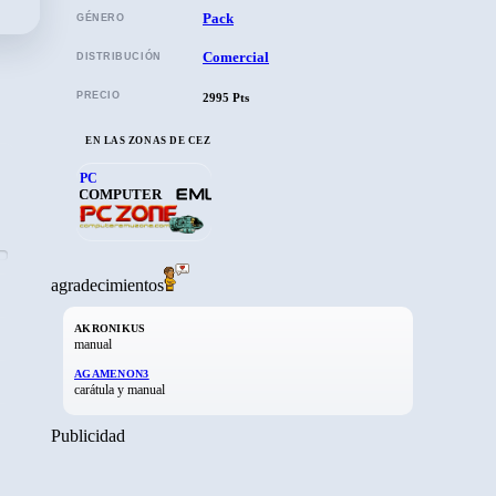
Mot
Mutan Zone
Pack
GÉNERO
Comercial
DISTRIBUCIÓN
PRECIO
2995 Pts
EN LAS ZONAS DE CEZ
PC
COMPUTER
agradecimientos
AKRONIKUS
manual
AGAMENON3
carátula y manual
Publicidad