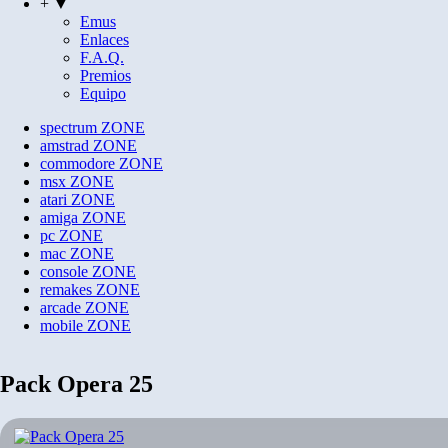
+ ▼
Emus
Enlaces
F.A.Q.
Premios
Equipo
spectrum
ZONE
amstrad
ZONE
commodore
ZONE
msx
ZONE
atari
ZONE
amiga
ZONE
pc
ZONE
mac
ZONE
console
ZONE
remakes
ZONE
arcade
ZONE
mobile
ZONE
Pack Opera 25