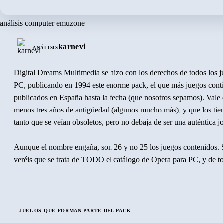
análisis computer emuzone
karnevi
ANÁLISIS
Digital Dreams Multimedia se hizo con los derechos de todos los 
PC, publicando en 1994 este enorme pack, el que más juegos conti
publicados en España hasta la fecha (que nosotros sepamos). Vale 
menos tres años de antigüedad (algunos mucho más), y que los ti
tanto que se veían obsoletos, pero no debaja de ser una auténtica j
Aunque el nombre engaña, son 26 y no 25 los juegos contenidos. S
veréis que se trata de TODO el catálogo de Opera para PC, y de t
publicaron para todos los sistemas excepto uno y medio. ¿Ehhh? Sí
Camelot Warriors
, cuya versión para Commodore realizó Opera, 
su momento en la ficha. Y el entero por
Cosa Nostra
, el único jue
compañía que no tuvo versión para compatibles.
JUEGOS QUE FORMAN PARTE DEL PACK