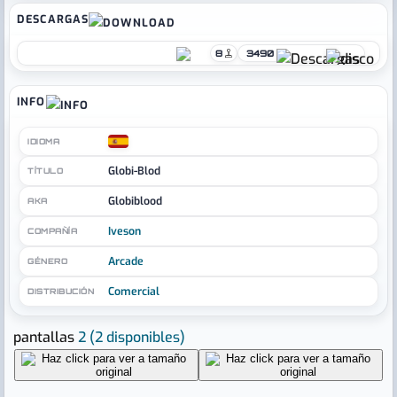
DESCARGAS
8
3490
INFO
IDIOMA
Globi-Blod
TÍTULO
Globiblood
AKA
Iveson
COMPAÑÍA
Arcade
GÉNERO
Comercial
DISTRIBUCIÓN
pantallas
2
(2 disponibles)