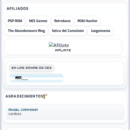
AFILIADOS
PSP ROM
NES Games
Retrobase
ROM Hustler
The Abandonware Ring
Selva del Camaleón
Juegomanía
AFÍLIATE
EN LAS ZONAS DE CEZ
COMPUTER
AGRADECIMIENTOS
ÁNGEL CARMONA
carátula