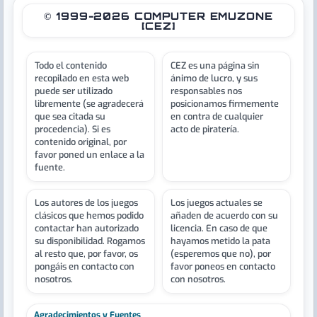
© 1999-2026 COMPUTER EMUZONE
[CEZ]
Todo el contenido
CEZ es una página sin
recopilado en esta web
ánimo de lucro, y sus
puede ser utilizado
responsables nos
libremente (se agradecerá
posicionamos firmemente
que sea citada su
en contra de cualquier
procedencia). Si es
acto de piratería.
contenido original, por
favor poned un enlace a la
fuente.
Los autores de los juegos
Los juegos actuales se
clásicos que hemos podido
añaden de acuerdo con su
contactar han autorizado
licencia. En caso de que
su disponibilidad. Rogamos
hayamos metido la pata
al resto que, por favor, os
(esperemos que no), por
pongáis en contacto con
favor poneos en contacto
nosotros.
con nosotros.
Agradecimientos y Fuentes