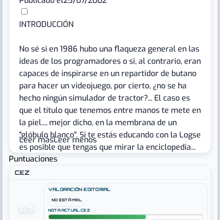
Publicado el
25/07/2002
INTRODUCCIÓN
No sé si en 1986 hubo una flaqueza general en las
ideas de los programadores o si, al contrario, eran
capaces de inspirarse en un repartidor de butano
para hacer un videojuego, por cierto, ¿no se ha
hecho ningún simulador de tractor?... El caso es
que el título que tenemos entre manos te mete en
la piel..., mejor dicho, en la membrana de un
"glóbulo blanco". Si te estás educando con la Logse
Leer más
Leer menos
es posible que tengas que mirar la enciclopedia...
Puntuaciones
Sí hombre, esos diccionarios en los que sólo
encuentras la Z en el último tomo... ¿Cómo? ¿Que
CEZ
te está leyendo la web tu abuelo...? ;)
VALORACIÓN EDITORIAL
NO ESTÁ MAL
6.3
NOTA ACTUAL CEZ