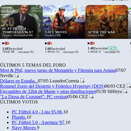
1
2
3
›
PC FÚTBOL 5.0 -
TEMPORADA 96-97
NAVY MOVES
AFTER THE WAR
Dinamic Multimedia
1996
Dinamic
1990
Dinamic
1989
▶
▶
▶
1.482
actividad
▲
+7
1.683
1.661
actividad
actividad
703
·
98
·
0
1.491
·
11
·
6
1.442
·
4
·
0
ÚLTIMOS 5 TEMAS DEL FORO
Mort & Phil, nuevo juego de Mortadelo y Filemón para Amiga
07/07
Neville
Dólares en España...
07/05
LeandroCorreia
Rommel Zorro del Desierto y Federico Hyperspy (DOS)
06/03
CEZ
Ejecutables de 32bit de Mame y otras distribuciones
05/30
StHiryu
"La Diosa de Cozumel": PC version
05/06
CEZ
ÚLTIMOS VOTOS
PC Fútbol 4.0 - Liga 95-96
10
Phantis
10
PC Fútbol 5.0 - Apertura '97
10
Navy Moves
9