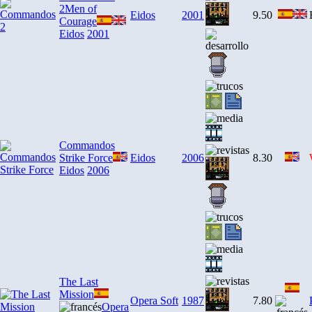
2
Men of
Eidos
2001
9.50
Courage
Eidos
2001
Commandos
Strike Force
Eidos
2006
8.30
Eidos
2006
The Last
Mission
Opera Soft
1987
7.80
Opera