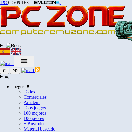
PC
COMPUTER
🌓
PR
@
Juegos ▼
Todos
Comerciales
Amateur
Tops juegos
100 mejores
100 peores
+ Buscados
Material buscado