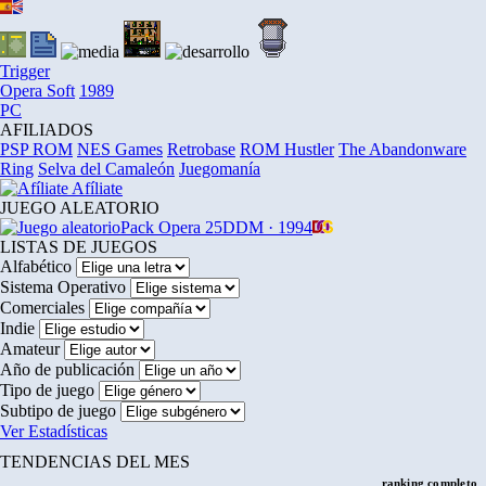
Trigger
Opera Soft
1989
PC
AFILIADOS
PSP ROM
NES Games
Retrobase
ROM Hustler
The Abandonware
Ring
Selva del Camaleón
Juegomanía
Afíliate
JUEGO ALEATORIO
Pack Opera 25
DDM · 1994
LISTAS DE JUEGOS
Alfabético
Sistema Operativo
Comerciales
Indie
Amateur
Año de publicación
Tipo de juego
Subtipo de juego
Ver Estadísticas
TENDENCIAS DEL MES
ranking completo