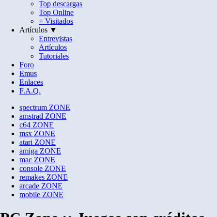
Top descargas
Top Online
+ Visitados
Artículos ▼
Entrevistas
Artículos
Tutoriales
Foro
Emus
Enlaces
F.A.Q.
spectrum
ZONE
amstrad
ZONE
c64
ZONE
msx
ZONE
atari
ZONE
amiga
ZONE
mac
ZONE
console
ZONE
remakes
ZONE
arcade
ZONE
mobile
ZONE