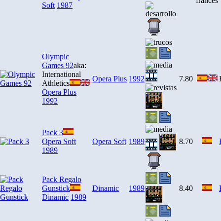
Soft
1987
Olympic
Games 92
aka:
International
Opera Plus
1992
7.80
Athletics
Opera Plus
1992
Pack 3
Opera Soft
Opera Soft
1989
8.70
1989
Pack Regalo
Gunstick
Dinamic
1989
8.40
Dinamic
1989