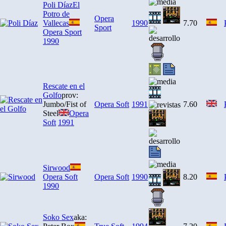
Poli Díaz
El
Potro de
Opera
Vallecas
1990
7.70
Sport
Opera Sport
1990
Rescate en el
Golfo
prov:
Jumbo/Fist of
Opera Soft
1991
7.60
Steel
Opera
Soft
1991
Sirwood
Opera Soft
Opera Soft
1990
8.20
1990
Soko Sex
aka: