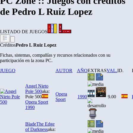
PC Zone :: Juegos con créditos
de Pedro L Ruiz Lopez
LISTADO DE JUEGOS
Créditos
Pedro L Ruiz Lopez
Fichas, sistemas, compañías y recursos relacionados con su
participación en la zona PC.
JUEGO
AUTOR
AÑO
EXTRAS
VAL.
ID.
Angel Nieto
Pole 500
aka:
Opera
Pole 500
1990
9.00
Sport
Opera Sport
1990
Blade
The Edge
of Darkness
aka: