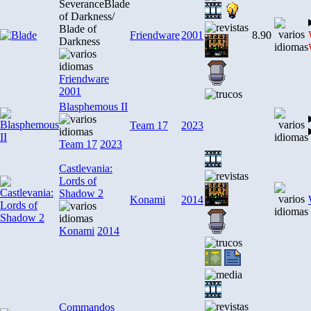
Severance
Blade
of Darkness
/
Blade of
Friendware
2001
8.90
Darkness
Friendware
2001
Blasphemous II
Team 17
2023
Team 17
2023
Castlevania:
Lords of
Shadow 2
Konami
2014
Konami
2014
Commandos