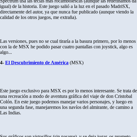
Spectrum usa las teclas más rocambolescas (aunque las redefinamos da
igual) de la historia. Este juego salió a la luz en el pasado MadriSX,
directamente del autor, ya que nunca fue publicado (aunque viendo la
calidad de los otros juegos, me extraña).
Las versiones, pues no se cual tiraría a la basura primero, por lo menos
con la de MSX he podido pasar cuatro pantallas con joystick, algo es
algo...
4-
El Descubrimiento de América
(MSX)
Este juego exclusivo para MSX es por lo menos interesante. Se trata de
una recreación a modo de aventura gráfica del viaje de don Cristobal
Colón. En este juego podemos manejar varios personajes, y luego en
una segunda fase, manejaremos los navíos del almirante, de camino a
Las Indias.
Sus gráficos son vistosillos (sin pasarse), y se deja jugar, os prometo