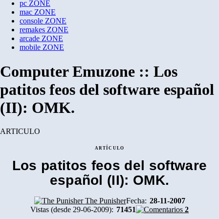
pc
ZONE
mac
ZONE
console
ZONE
remakes
ZONE
arcade
ZONE
mobile
ZONE
Computer Emuzone :: Los
patitos feos del software español
(II): OMK.
ARTICULO
ARTÍCULO
Los patitos feos del software
español (II): OMK.
The Punisher
Fecha:
28-11-2007
Vistas (desde 29-06-2009):
71451
2