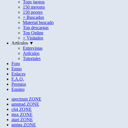
Tops juegos
150 mejores
150 peores
+ Buscados
Material buscado
Top descargas
Top Online
+ Visitados
Artículos ▼
Entrevistas
Artículos
Tutoriales
Foro
Emus
Enlaces
F.A.Q.
Premios
Equipo
spectrum
ZONE
amstrad
ZONE
c64
ZONE
msx
ZONE
atari
ZONE
amiga
ZONE