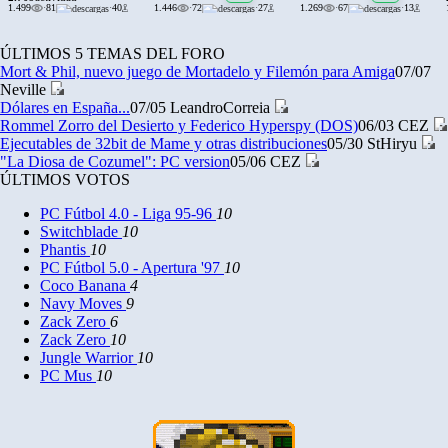
1.499
·
81
·
40
1.446
·
72
·
27
1.269
·
67
·
13
ÚLTIMOS 5 TEMAS DEL FORO
Mort & Phil, nuevo juego de Mortadelo y Filemón para Amiga
07/07
Neville
Dólares en España...
07/05
LeandroCorreia
Rommel Zorro del Desierto y Federico Hyperspy (DOS)
06/03
CEZ
Ejecutables de 32bit de Mame y otras distribuciones
05/30
StHiryu
"La Diosa de Cozumel": PC version
05/06
CEZ
ÚLTIMOS VOTOS
PC Fútbol 4.0 - Liga 95-96
10
Switchblade
10
Phantis
10
PC Fútbol 5.0 - Apertura '97
10
Coco Banana
4
Navy Moves
9
Zack Zero
6
Zack Zero
10
Jungle Warrior
10
PC Mus
10