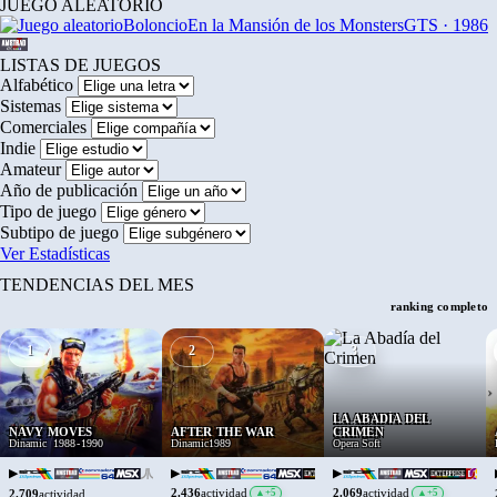
JUEGO ALEATORIO
Boloncio
En la Mansión de los Monsters
GTS · 1986
LISTAS DE JUEGOS
Alfabético
Sistemas
Comerciales
Indie
Amateur
Año de publicación
Tipo de juego
Subtipo de juego
Ver Estadísticas
TENDENCIAS DEL MES
ranking completo
1
2
3
›
LA ABADÍA DEL
NAVY MOVES
AFTER THE WAR
CRIMEN
Dinamic
1988
-
1990
Dinamic
1989
Opera Soft
▶
▶
▶
2.436
2.069
actividad
▲
+5
actividad
▲
+5
2.709
actividad