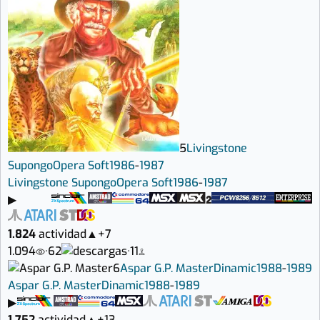
5
Livingstone
Supongo
Opera Soft
1986
-
1987
Livingstone Supongo
Opera Soft
1986
-
1987
▶
1.824
actividad
▲
+7
1.094
·
62
·
11
6
Aspar G.P. Master
Dinamic
1988
-
1989
Aspar G.P. Master
Dinamic
1988
-
1989
▶
1.752
actividad
▲
+13