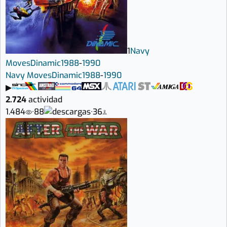
1
Navy
Moves
Dinamic
1988
-
1990
Navy Moves
Dinamic
1988
-
1990
▶
2.724
actividad
1.484
·
88
·
36