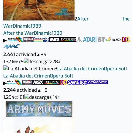
2
After the
War
Dinamic
1989
After the War
Dinamic
1989
▶
2.441
actividad
▲
+4
1.371
·
79
·
28
3
La Abadía del Crimen
Opera Soft
La Abadía del Crimen
Opera Soft
▶
2.244
actividad
▲
+5
1.294
·
81
·
14