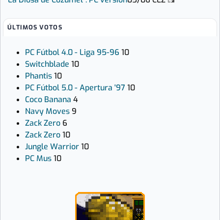
ÚLTIMOS VOTOS
PC Fútbol 4.0 - Liga 95-96
10
Switchblade
10
Phantis
10
PC Fútbol 5.0 - Apertura '97
10
Coco Banana
4
Navy Moves
9
Zack Zero
6
Zack Zero
10
Jungle Warrior
10
PC Mus
10