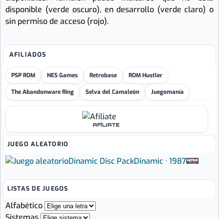
disponible (verde oscuro), en desarrollo (verde claro) o
sin permiso de acceso (rojo).
AFILIADOS
PSP ROM
NES Games
Retrobase
ROM Hustler
The Abandonware Ring
Selva del Camaleón
Juegomanía
AFÍLIATE
JUEGO ALEATORIO
Dinamic Disc Pack
Dinamic · 1987
LISTAS DE JUEGOS
Alfabético
Sistemas