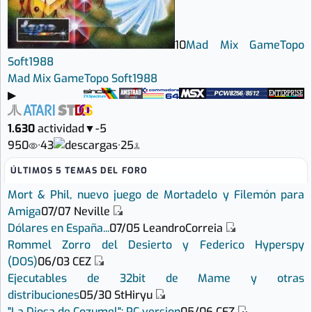
10
Mad Mix Game
Topo
Soft
1988
Mad Mix Game
Topo Soft
1988
▶
1.630
actividad
▼
-5
950
·
43
·
25
ÚLTIMOS 5 TEMAS DEL FORO
Mort & Phil, nuevo juego de Mortadelo y Filemón para
Amiga
07/07
Neville
Dólares en España...
07/05
LeandroCorreia
Rommel Zorro del Desierto y Federico Hyperspy
(DOS)
06/03
CEZ
Ejecutables de 32bit de Mame y otras
distribuciones
05/30
StHiryu
"La Diosa de Cozumel": PC version
05/06
CEZ