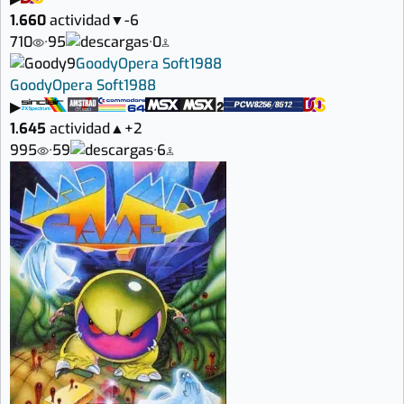
1.660
actividad
▼
-6
710
·
95
·
0
9
Goody
Opera Soft
1988
Goody
Opera Soft
1988
▶
1.645
actividad
▲
+2
995
·
59
·
6