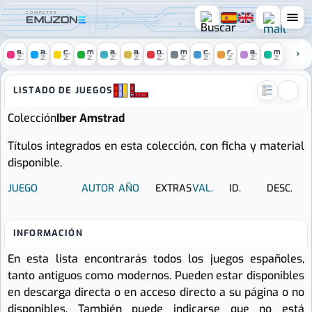
COMPUTER
spectrum
amstrad
c64
msx
atari
amiga
pc
mac
console
remakes
arcade
mobile
ZONE
ZONE
ZONE
ZONE
ZONE
ZONE
ZONE
ZONE
ZONE
ZONE
ZONE
ZONE
Computer Emuzone :: Juegos d
LISTADO DE JUEGOS
Colección
Iber Amstrad
Títulos integrados en esta colección, con ficha y material
disponible.
JUEGO
AUTOR
AÑO
EXTRAS
VAL.
ID.
DESC.
INFORMACIÓN
En esta lista encontrarás todos los juegos españoles,
tanto antiguos como modernos. Pueden estar disponibles
en descarga directa o en acceso directo a su página o no
disponibles. También puede indicarse que no está