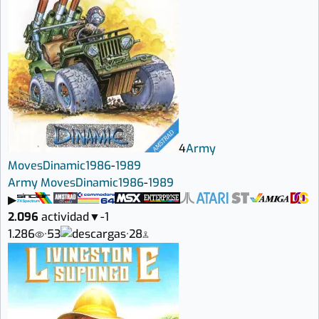
4
Army
Moves
Dinamic
1986
-
1989
Army Moves
Dinamic
1986
-
1989
▶
2.096
actividad
▼
-1
1.286
·
53
·
28