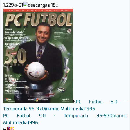
1.229
·
31
·
15
8
PC Fútbol 5.0 -
Temporada 96-97
Dinamic Multimedia
1996
PC Fútbol 5.0 - Temporada 96-97
Dinamic
Multimedia
1996
▶