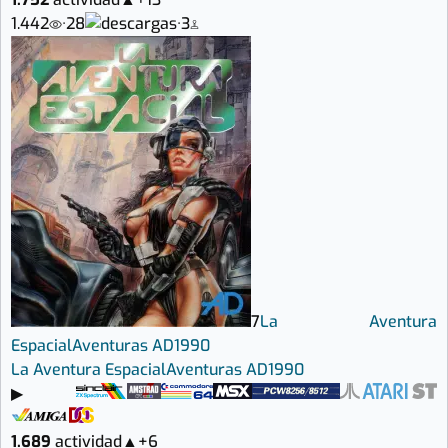
1.442
·
28
·
3
7
La Aventura
Espacial
Aventuras AD
1990
La Aventura Espacial
Aventuras AD
1990
▶
1.689
actividad
▲
+6