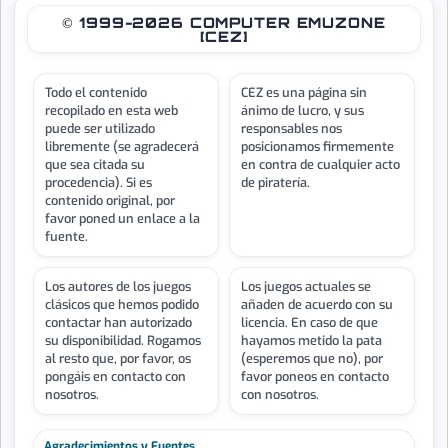
© 1999-2026 COMPUTER EMUZONE
[CEZ]
Todo el contenido
CEZ es una página sin
recopilado en esta web
ánimo de lucro, y sus
puede ser utilizado
responsables nos
libremente (se agradecerá
posicionamos firmemente
que sea citada su
en contra de cualquier acto
procedencia). Si es
de piratería.
contenido original, por
favor poned un enlace a la
fuente.
Los autores de los juegos
Los juegos actuales se
clásicos que hemos podido
añaden de acuerdo con su
contactar han autorizado
licencia. En caso de que
su disponibilidad. Rogamos
hayamos metido la pata
al resto que, por favor, os
(esperemos que no), por
pongáis en contacto con
favor poneos en contacto
nosotros.
con nosotros.
Agradecimientos y Fuentes