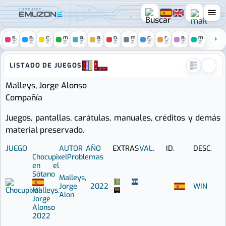
COMPUTER
spectrum
amstrad
c64
msx
atari
amiga
pc
mac
console
remakes
arcade
mobile
ZONE
ZONE
ZONE
ZONE
ZONE
ZONE
ZONE
ZONE
ZONE
ZONE
ZONE
ZONE
Computer Emuzone :: Juegos 
LISTADO DE JUEGOS
Malleys, Jorge Alonso
Compañía
Juegos, pantallas, carátulas, manuales, créditos y demás
material preservado.
JUEGO
AUTOR
AÑO
EXTRAS
VAL.
ID.
DESC.
Chocupixel
Problemas
en el
Sótano
Malleys,
Jorge
2022
WIN
Malleys,
Alon
Jorge
Alonso
2022