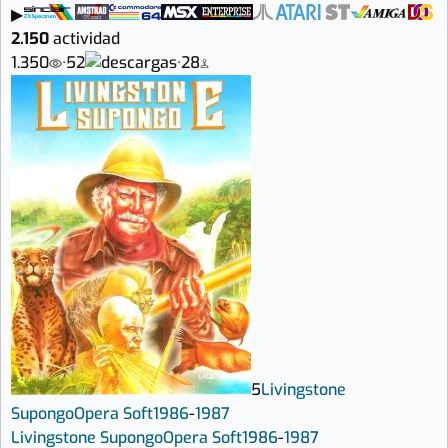
▶
2.150
actividad
1.350
·
52
·
28
5
Livingstone
Supongo
Opera Soft
1986
-
1987
Livingstone Supongo
Opera Soft
1986
-
1987