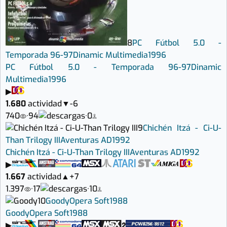
8
PC Fútbol 5.0 -
Temporada 96-97
Dinamic Multimedia
1996
PC Fútbol 5.0 - Temporada 96-97
Dinamic
Multimedia
1996
▶
1.680
actividad
▼
-6
740
·
94
·
0
9
Chichén Itzá - Ci-U-
Than Trilogy III
Aventuras AD
1992
Chichén Itzá - Ci-U-Than Trilogy III
Aventuras AD
1992
▶
1.667
actividad
▲
+7
1.397
·
17
·
10
10
Goody
Opera Soft
1988
Goody
Opera Soft
1988
▶