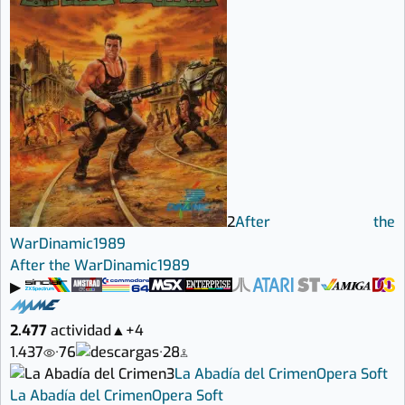
2
After the
War
Dinamic
1989
After the War
Dinamic
1989
▶
2.477
actividad
▲
+4
1.437
·
76
·
28
3
La Abadía del Crimen
Opera Soft
La Abadía del Crimen
Opera Soft