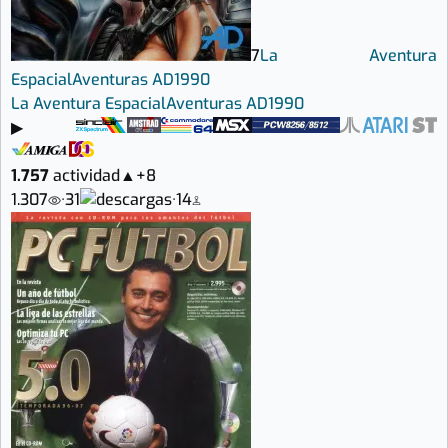
7
La Aventura
Espacial
Aventuras AD
1990
La Aventura Espacial
Aventuras AD
1990
▶
1.757
actividad
▲
+8
1.307
·
31
·
14