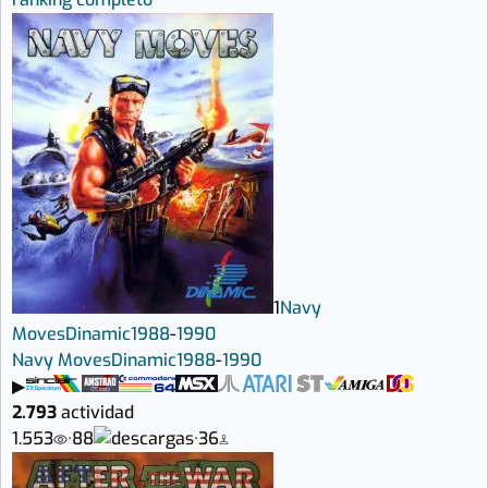
1
Navy
Moves
Dinamic
1988
-
1990
Navy Moves
Dinamic
1988
-
1990
▶
2.793
actividad
1.553
·
88
·
36