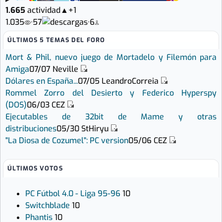
1.665
actividad
▲
+1
1.035
·
57
·
6
ÚLTIMOS 5 TEMAS DEL FORO
Mort & Phil, nuevo juego de Mortadelo y Filemón para
Amiga
07/07
Neville
Dólares en España...
07/05
LeandroCorreia
Rommel Zorro del Desierto y Federico Hyperspy
(DOS)
06/03
CEZ
Ejecutables de 32bit de Mame y otras
distribuciones
05/30
StHiryu
"La Diosa de Cozumel": PC version
05/06
CEZ
ÚLTIMOS VOTOS
PC Fútbol 4.0 - Liga 95-96
10
Switchblade
10
Phantis
10