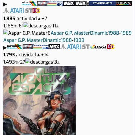
▶
1.885
actividad
▲
+7
1.165
·
61
·
11
6
Aspar G.P. Master
Dinamic
1988
-
1989
Aspar G.P. Master
Dinamic
1988
-
1989
▶
1.793
actividad
▲
+14
1.493
·
27
·
3