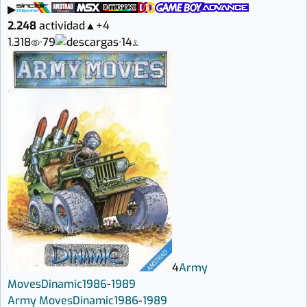
▶
2.248
actividad
▲
+4
1.318
·
79
·
14
4
Army
Moves
Dinamic
1986
-
1989
Army Moves
Dinamic
1986
-
1989