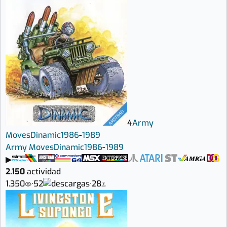
4
Army
Moves
Dinamic
1986
-
1989
Army Moves
Dinamic
1986
-
1989
▶
2.150
actividad
1.350
·
52
·
28