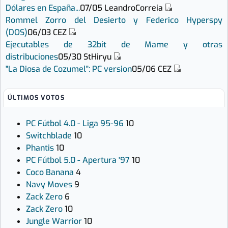
Dólares en España...
07/05
LeandroCorreia
Rommel Zorro del Desierto y Federico Hyperspy
(DOS)
06/03
CEZ
Ejecutables de 32bit de Mame y otras
distribuciones
05/30
StHiryu
"La Diosa de Cozumel": PC version
05/06
CEZ
ÚLTIMOS VOTOS
PC Fútbol 4.0 - Liga 95-96
10
Switchblade
10
Phantis
10
PC Fútbol 5.0 - Apertura '97
10
Coco Banana
4
Navy Moves
9
Zack Zero
6
Zack Zero
10
Jungle Warrior
10