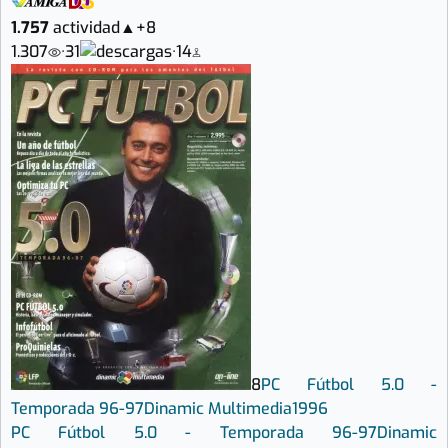
1.757
actividad
▲
+8
1.307
·
31
·
14
8
PC Fútbol 5.0 -
Temporada 96-97
Dinamic Multimedia
1996
PC Fútbol 5.0 - Temporada 96-97
Dinamic