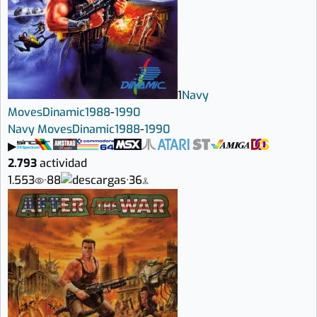
1
Navy
Moves
Dinamic
1988
-
1990
Navy Moves
Dinamic
1988
-
1990
▶
2.793
actividad
1.553
·
88
·
36