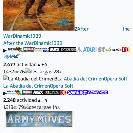
2
After the
War
Dinamic
1989
After the War
Dinamic
1989
▶
2.477
actividad
▲
+4
1.437
·
76
·
28
3
La Abadía del Crimen
Opera Soft
La Abadía del Crimen
Opera Soft
▶
2.248
actividad
▲
+4
1.318
·
79
·
14