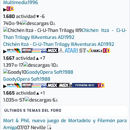
Multimedia
1996
▶
1.680
actividad
▼
-6
740
·
94
·
0
9
Chichén Itzá - Ci-U-
Than Trilogy III
Aventuras AD
1992
Chichén Itzá - Ci-U-Than Trilogy III
Aventuras AD
1992
▶
1.667
actividad
▲
+7
1.397
·
17
·
10
10
Goody
Opera Soft
1988
Goody
Opera Soft
1988
▶
1.665
actividad
▲
+1
1.035
·
57
·
6
ÚLTIMOS 5 TEMAS DEL FORO
Mort & Phil, nuevo juego de Mortadelo y Filemón para
Amiga
07/07
Neville