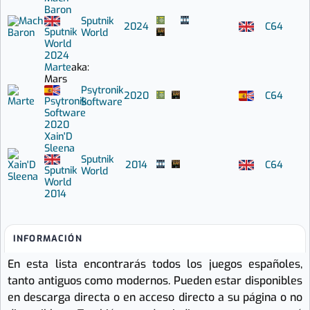
Baron
Sputnik
2024
C64
Sputnik
World
World
2024
Marte
aka:
Mars
Psytronik
2020
C64
Psytronik
Software
Software
2020
Xain'D
Sleena
Sputnik
2014
C64
Sputnik
World
World
2014
INFORMACIÓN
En esta lista encontrarás todos los juegos españoles,
tanto antiguos como modernos. Pueden estar disponibles
en descarga directa o en acceso directo a su página o no