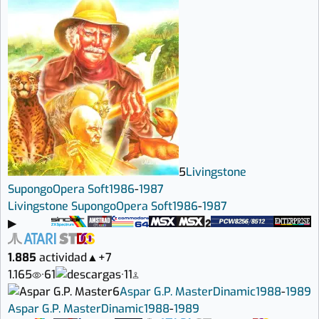
5
Livingstone
Supongo
Opera Soft
1986
-
1987
Livingstone Supongo
Opera Soft
1986
-
1987
▶
1.885
actividad
▲
+7
1.165
·
61
·
11
6
Aspar G.P. Master
Dinamic
1988
-
1989
Aspar G.P. Master
Dinamic
1988
-
1989