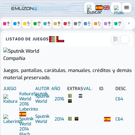
COMPUTER
spectrum
amstrad
c64
msx
atari
amiga
pc
mac
console
remakes
arcade
mobile
ZONE
ZONE
ZONE
ZONE
ZONE
ZONE
ZONE
ZONE
ZONE
ZONE
ZONE
ZONE
Computer Emuzone :: Juegos 
LISTADO DE JUEGOS
Compañía
Juegos, pantallas, carátulas, manuales, créditos y demás
material preservado.
JUEGO
AUTOR
AÑO
EXTRAS
VAL.
ID.
DESC.
Kabura
Sputnik
Sputnik
World
2016
C64
World
2016
Laberinto
Sputnik
Sputnik
2014
C64
World
World
2014
Mach