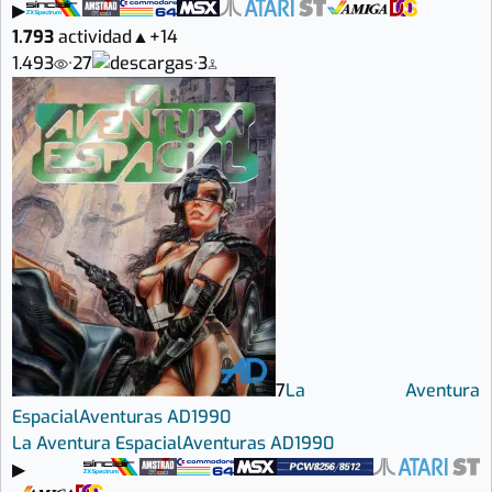
▶
1.793
actividad
▲
+14
1.493
·
27
·
3
7
La Aventura
Espacial
Aventuras AD
1990
La Aventura Espacial
Aventuras AD
1990
▶