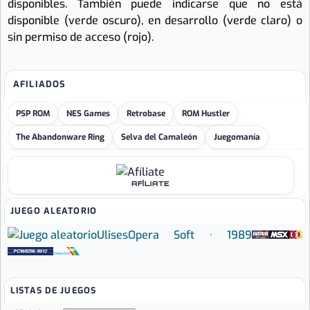
disponibles. También puede indicarse que no está
disponible (verde oscuro), en desarrollo (verde claro) o
sin permiso de acceso (rojo).
AFILIADOS
PSP ROM
NES Games
Retrobase
ROM Hustler
The Abandonware Ring
Selva del Camaleón
Juegomanía
AFÍLIATE
JUEGO ALEATORIO
Ulises
Opera Soft · 1989
LISTAS DE JUEGOS