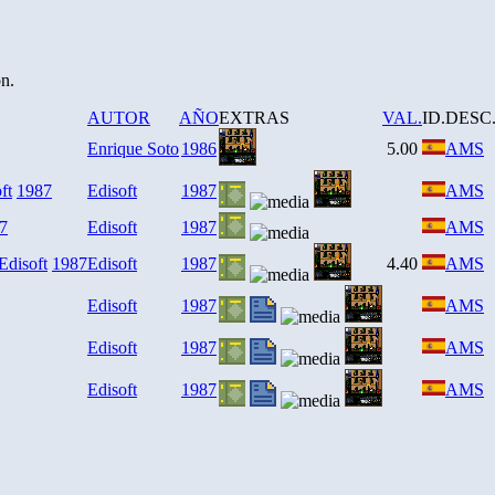
ón.
AUTOR
AÑO
EXTRAS
VAL.
ID.
DESC
Enrique Soto
1986
5.00
AMS
ft
1987
Edisoft
1987
AMS
7
Edisoft
1987
AMS
Edisoft
1987
Edisoft
1987
4.40
AMS
Edisoft
1987
AMS
Edisoft
1987
AMS
Edisoft
1987
AMS