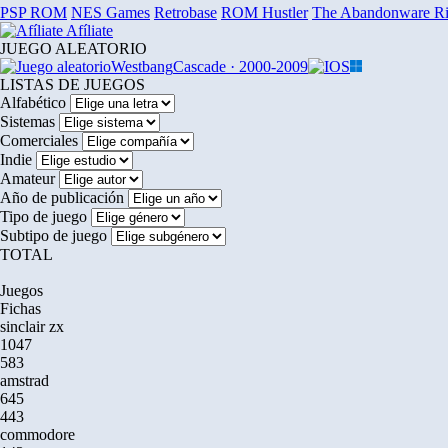
PSP ROM
NES Games
Retrobase
ROM Hustler
The Abandonware R
Afíliate
JUEGO ALEATORIO
Westbang
Cascade · 2000-2009
LISTAS DE JUEGOS
Alfabético
Sistemas
Comerciales
Indie
Amateur
Año de publicación
Tipo de juego
Subtipo de juego
TOTAL
Juegos
Fichas
sinclair zx
1047
583
amstrad
645
443
commodore