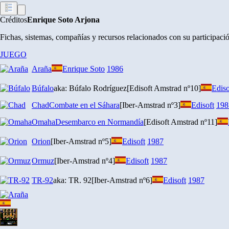
Créditos
Enrique Soto Arjona
Fichas, sistemas, compañías y recursos relacionados con su participaci
JUEGO
Araña
Enrique Soto
1986
Búfalo
aka: Búfalo Rodríguez
[Edisoft Amstrad nº10]
Ediso
Chad
Combate en el Sáhara
[Iber-Amstrad nº3]
Edisoft
198
Omaha
Desembarco en Normandía
[Edisoft Amstrad nº11]
Orion
[Iber-Amstrad nº5]
Edisoft
1987
Ormuz
[Iber-Amstrad nº4]
Edisoft
1987
TR-92
aka: TR. 92
[Iber-Amstrad nº6]
Edisoft
1987