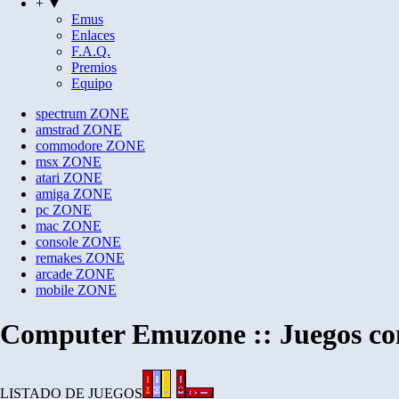
+ ▼
Emus
Enlaces
F.A.Q.
Premios
Equipo
spectrum
ZONE
amstrad
ZONE
commodore
ZONE
msx
ZONE
atari
ZONE
amiga
ZONE
pc
ZONE
mac
ZONE
console
ZONE
remakes
ZONE
arcade
ZONE
mobile
ZONE
Computer Emuzone :: Juegos con
LISTADO DE JUEGOS