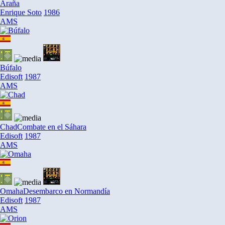
Araña
Enrique Soto
1986
AMS
Búfalo
Edisoft
1987
AMS
Chad
Combate en el Sáhara
Edisoft
1987
AMS
Omaha
Desembarco en Normandía
Edisoft
1987
AMS