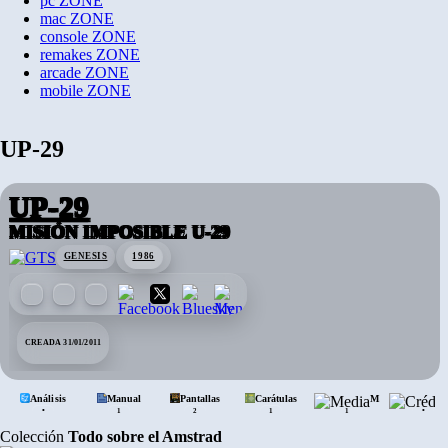
pc
ZONE
mac
ZONE
console
ZONE
remakes
ZONE
arcade
ZONE
mobile
ZONE
UP-29
UP-29
MISIÓN IMPOSIBLE U-29
GENESIS
1986
CREADA 31/01/2011
Análisis
Manual
Pantallas
Carátulas
Media
•
•
1
2
1
1
Colección
Todo sobre el Amstrad