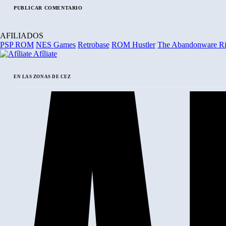
AFILIADOS
PSP ROM
NES Games
Retrobase
ROM Hustler
The Abandonware R
Afíliate
EN LAS ZONAS DE CEZ