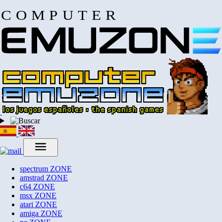
COMPUTER
spectrum
ZONE
amstrad
ZONE
c64
ZONE
msx
ZONE
atari
ZONE
amiga
ZONE