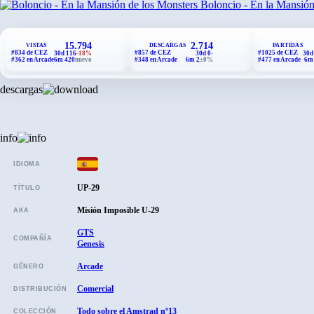
Boloncio - En la Mansión
15.794
2.714
VISTAS
DESCARGAS
PARTIDAS
#834 de CEZ
#857 de CEZ
#1025 de CEZ
30d 116
-18%
30d 0
-
30d
#362 en Arcade
6m 420
nuevo
#348 en Arcade
6m 2
±0%
#477 en Arcade
6m
descargas
info
IDIOMA
UP-29
TÍTULO
Misión Imposible U-29
AKA
GTS
COMPAÑÍA
Genesis
Arcade
GÉNERO
Comercial
DISTRIBUCIÓN
Todo sobre el Amstrad nº13
COLECCIÓN